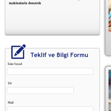
makinalarla donattık
Gelişen teknolojinin vazgeçilmezi internet, bizde en iyi
görsellik ve yazılım alt yapısı İle İnternetteki yerimizi
aldık
İsim Soyad
Tel
Mail